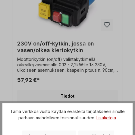
230V on/off-kytkin, jossa on
vasen/oikea kiertokytkin
Moottorikytkin (on/off) valintakytkimellä
oikealle/vasemmalle 0,12 - 2,2kW:lle 1x 230V,
ulkoiseen asennukseen, kaapelin pituus n. 90cm,
Kuvaus: - alijännitteen vapautus,-
57,92 €*
kytkentäkapasiteetti 16 A - 1x230V,- ympäristön
lämpötila -5°C - +40°C- kaulapistoke 1x230 V.
Pyörimissuunnan vaihtaminen vain moottorin
Tiedot
ollessa pysähdyksissä!
Tämä verkkosivusto käyttää evästeitä tarjotakseen sinulle
parhaan mahdollisen toiminnallisuuden.
Lisätietoja
.