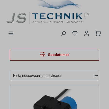
 pääsisältöön
Suodattimet