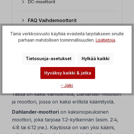
DC-moottorit
FAQ Vaihdemoottorit
Tämä verkkosivusto käyttää evästeitä tarjotakseen sinulle
FAQ Taajuusmuuttajat
parhaan mahdollisen toiminnallisuuden.
Lisätietoja
.
Tietosuoja-asetukset
Hylkää kaikki
1. Mitä
navanvaihtomoottoreita on
Hyväksy kaikki & jatka
saatavana?
- Jälki
Tässä on kaksi vaihtoehtoa, Dahlander-moottori
ja moottori, jossa on kaksi erillistä käämitystä.
Dahlander-moottori
on kaksinopeuksinen
moottori, joka tarjoaa 1:2-kytkennän (esim. 2:4,
4:8 tai 6:12 jne.). Käytössä on vain yksi käämi,