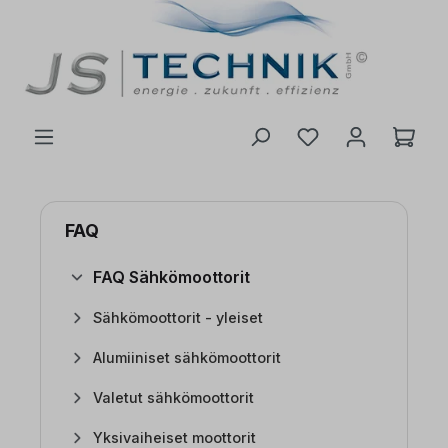
 pääsisältöön
FAQ
FAQ Sähkömoottorit
Sähkömoottorit - yleiset
Alumiiniset sähkömoottorit
Valetut sähkömoottorit
Yksivaiheiset moottorit