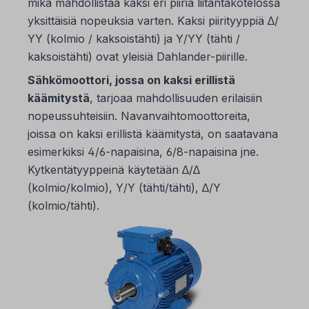
mikä mahdollistaa kaksi eri piiriä liitäntäkotelossa
yksittäisiä nopeuksia varten. Kaksi piirityyppiä ∆/
ΥΥ (kolmio / kaksoistähti) ja Υ/ΥΥ (tähti /
kaksoistähti) ovat yleisiä Dahlander-piirille.
Sähkömoottori, jossa on kaksi erillistä
käämitystä
, tarjoaa mahdollisuuden erilaisiin
nopeussuhteisiin. Navanvaihtomoottoreita,
joissa on kaksi erillistä käämitystä, on saatavana
esimerkiksi 4/6-napaisina, 6/8-napaisina jne.
Kytkentätyyppeinä käytetään ∆/∆
(kolmio/kolmio), Υ/Υ (tähti/tähti), ∆/Υ
(kolmio/tähti).