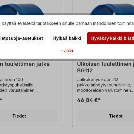
käyttää evästeitä tarjotakseen sinulle parhaan mahdollisen toiminna
ietosuoja-asetukset
Hylkää kaikki
Hyväksy kaikki & jat
- Jälki
n tuulettimen jatke
Ulkoisen tuulettimen 
BG112
ys koon 100
Jatkokehys koon 112
dytyspuhaltimille,
pakkojäähdytyspuhaltimille,
den varustaminen
moottoreiden varustaminen
dytyspuhaltimella
pakkojäähdytyspuhaltimella
*
46,84 €*
ttä akselia . Ainoastaan
lyhentämättä akselia . Ainoas
JS-
yhdessä koon 112 JS
dytystuulettimen koon 100
pakkojäähdytyspuhaltimen ka
Tiedot
Tiedot
oida tilata erikseen! Kaikki
voida tilata erikseen! Kaikki tuotekuvat
t ovat ei-sitovia esimerkkejä!
ovat ei-sitovia esimerkkejä! 
muutokset ovat mahdollisia.
muutokset ovat mahdollisia.