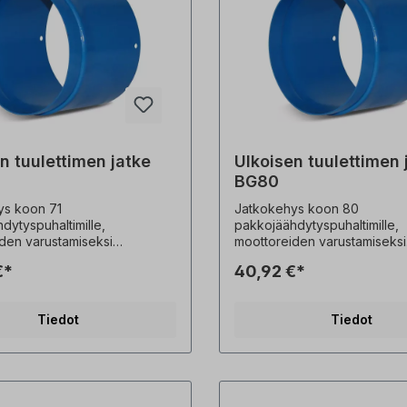
n tuulettimen jatke
Ulkoisen tuulettimen 
BG80
ys koon 71
Jatkokehys koon 80
dytyspuhaltimille,
pakkojäähdytyspuhaltimille,
den varustamiseksi
moottoreiden varustamiseksi
dytyspuhaltimella
pakkojäähdytyspuhaltimella
€*
40,92 €*
ttä akselia . Ainoastaan
lyhentämättä akselia . Ainoas
koon 71 JS
yhdessä koon 80 JS
dytystuulettimen kanssa. Ei
pakkojäähdytystuulettimen ka
Tiedot
Tiedot
een! Kaikki tuotekuvat
voida tilata erikseen! Kaikki tuotekuvat
itovia esimerkkejä! Tekniset
ovat ei-sitovia esimerkkejä! 
 ovat mahdollisia.
muutokset ovat mahdollisia.