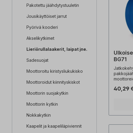
Pakotettu jäähdytystuuletin
Jousikäyttöiset jarrut
Pyörivä kooderi
Akselikytkimet
Lieriörullalaakerit, laipat jne.
Ulkoise
BG71
Sadesuojat
Jatkokeh
Moottoroitu kiristysliukukisko
pakkojääh
moottorei
Moottoroidut kiinnityskiskot
pakkojääh
40,29 
lyhentämä
Moottorin suojakytkin
yhdessä 
pakkojääh
Moottorin kytkin
voida tilata eriks
ovat ei-s
Nokkakytkin
muutokset
Kaapelit ja kaapeliläpiviennit