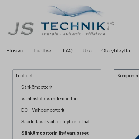
ä hakuun
Siirry päänavigointiin
Etusivu
Tuotteet
FAQ
Ura
Ota yhteyttä
Tuotteet
Komponen
Sähkömoottorit
Vaihteistot / Vaihdemoottorit
DC - Vaihdemoottorit
Säädettävät vaihteistoyhdistelmät
Sähkömoottorin lisävarusteet