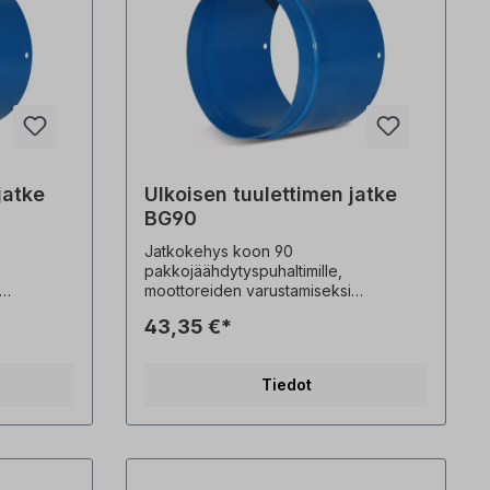
jatke
Ulkoisen tuulettimen jatke
BG90
Jatkokehys koon 90
pakkojäähdytyspuhaltimille,
moottoreiden varustamiseksi
pakkojäähdytyspuhaltimella
43,35 €*
taan
lyhentämättä akselia . Ainoastaan
yhdessä koon 90 JS
nssa. Ei
pakkojäähdytyspuhaltimen kanssa. Ei
Tiedot
voida tilata erikseen! Kaikki tuotekuvat
Tekniset
ovat ei-sitovia esimerkkejä! Tekniset
muutokset ovat mahdollisia.