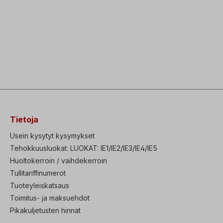
Tietoja
Usein kysytyt kysymykset
Tehokkuusluokat: LUOKAT: IE1/IE2/IE3/IE4/IE5
Huoltokerroin / vaihdekerroin
Tullitariffinumerot
Tuoteyleiskatsaus
Toimitus- ja maksuehdot
Pikakuljetusten hinnat