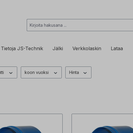
Tietoja JS-Technik
Jälki
Verkkolaskin
Lataa
tti
koon vuoksi
Hinta