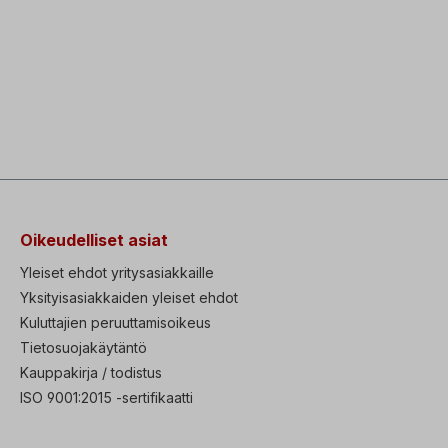
Oikeudelliset asiat
Yleiset ehdot yritysasiakkaille
Yksityisasiakkaiden yleiset ehdot
Kuluttajien peruuttamisoikeus
Tietosuojakäytäntö
Kauppakirja / todistus
ISO 9001:2015 -sertifikaatti