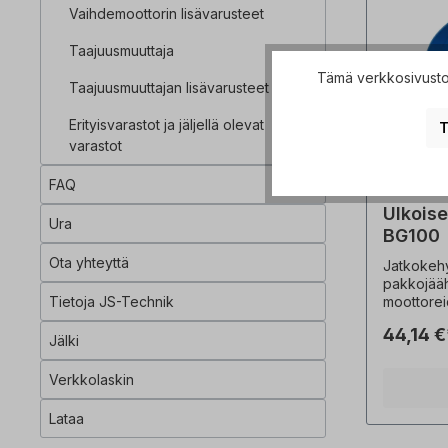
Vaihdemoottorin lisävarusteet
Taajuusmuuttaja
Tämä verkkosivusto 
Taajuusmuuttajan lisävarusteet
Erityisvarastot ja jäljellä olevat
T
varastot
FAQ
Ulkoise
Ura
BG100
Ota yhteyttä
Jatkokeh
pakkojääh
Tietoja JS-Technik
moottorei
pakkojääh
44,14 €
lyhentämä
Jälki
yhdessä 
pakkojääh
Verkkolaskin
kanssa. Ei v
tuotekuva
Lataa
Tekniset 