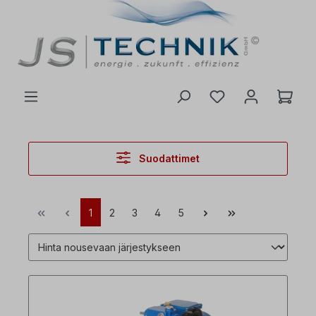
 pääsisältöön
Suodattimet
1
2
3
4
5