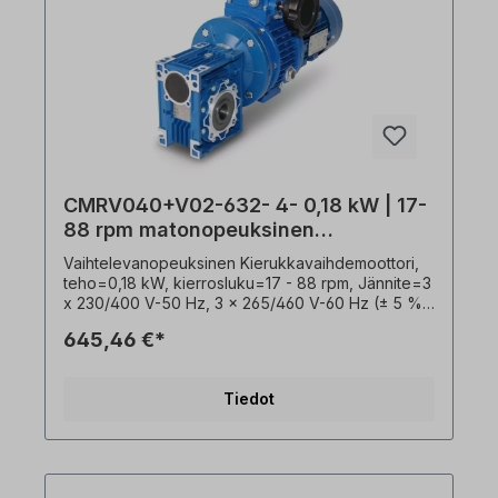
CMRV040+V02-632- 4- 0,18 kW | 17-
88 rpm matonopeuksinen
vaihdemoottori
Vaihtelevanopeuksinen Kierukkavaihdemoottori,
teho=0,18 kW, kierrosluku=17 - 88 rpm, Jännite=3
x 230/400 V-50 Hz, 3 x 265/460 V-60 Hz (± 5 %
VDE 0530:n mukaan), Suojausluokka=IP55,
645,46 €*
eristysluokka=F (155°C), käyttötila=S1,
käyttöaste=S1- 100%, kokonaispituus=n. 415 mm,
Onttoakseli=18 mm, moottorin kierrosluku=4-
Tiedot
napainen, välityssuhde säätöyksiköllä (i)=16 - 82
Välityssuhde pelkällä matopyörällä (i)=10,
vääntömomentti=12 Nm - 23 Nm, käyttökerroin
(f.s.)=1, Liitäntäkotelo=ylhäältä (käännettävä),
paino=12 kg, väri=RAL 5010 (gentian sininen),