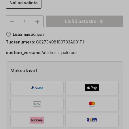
Nollaa valinta
Tuotteen määrä: Syötä haluttu arvo tai 
Lisää ostoskoriin
Lisää muistikirjaan
Tuotenumero:
C0273408100733A001T1
custom_versand
Artikkeli + pakkaus
Maksutavat