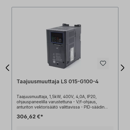
Taajuusmuuttaja LS 015-G100-4
Taajuusmuuttaja, 1,5kW, 400V, 4,0A, IP20,
ohjauspaneelilla varustettuna - V/f-ohjaus,
anturiton vektorisäätö valittavissa - PID-säädin
kehittyneeseen prosessinohjaukseen - Korkea
306,62 €*
vääntömomentti koko moottorin nopeusalueella -
0,1-400Hz lähtötaajuus- 1-15kHz kellotaajuus -
Tulojännitealue -15% - +10% - Virherekisteri: 5