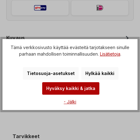
Kuvaus
Tämä verkkosivusto käyttää evästeitä tarjotakseen sinulle
Kierteinen hammaspyörämoottori, jossa on
parhaan mahdollisen toiminnallisuuden.
Lisätietoja
.
mahdollisuus laippakiinnitykseen B3-B35, Teho=1,1
kW, kierrosluku=19 rpm, välityssu…
Lisää
Tietosuoja-asetukset
Hylkää kaikki
Ominaisuudet
Lataukset
Hyväksy kaikki & jatka
- Jälki
Tarvikkeet