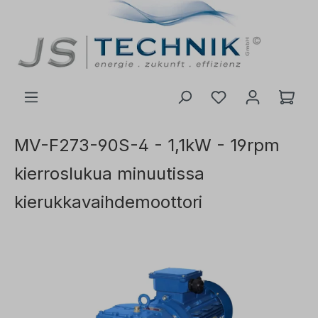
 pääsisältöön
MV-F273-90S-4 - 1,1kW - 19rpm
kierroslukua minuutissa
kierukkavaihdemoottori