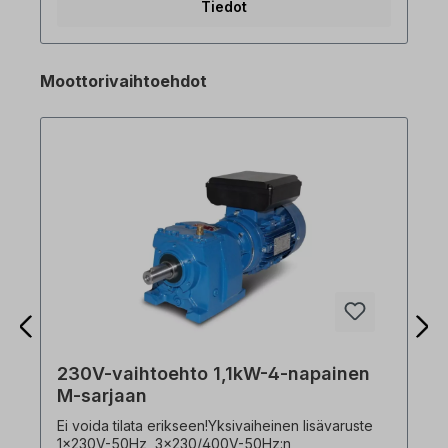
Tiedot
viimeistä virhettä - Analoginen tulo 0 - +10Vdc / -10
- +10Vdc - 150% vääntömomentti 0,5Hz:n
taajuudella - Suojausluokka IP20 , UL tyyppi 1
(valinnainen) - Vääntömomentin lisäys
Moottorivaihtoehdot
manuaalisesti/automaattisesti - Sisääntulosignaali
PNP/NPN valittavissa - Ohjaus ja parametrien
asetus toista moottoria varten - Transistori
dynaamista jarrutusta varten integroitu
vakiovarusteena - Automaattinen asetus: Moottorin
vektorimittaus ja automaattinen viritys - Integroitu
RS485-viestintä (LS-väylä / Modbus RTU) RJ45:llä
- Puhallin on/off-säädöllä, helposti vaihdettavissa
230V-vaihtoehto 1,1kW-4-napainen
M-sarjaan
Ei voida tilata erikseen!Yksivaiheinen lisävaruste
1x230V-50Hz, 3x230/400V-50Hz:n