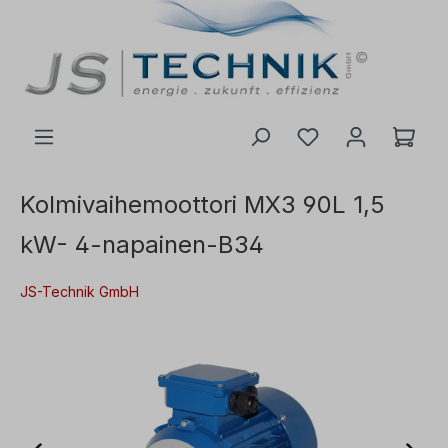
 pääsisältöön
Kolmivaihemoottori MX3 90L 1,5
kW- 4-napainen-B34
JS-Technik GmbH