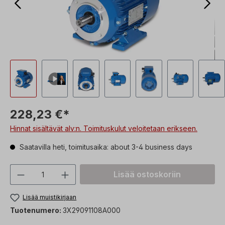
228,23 €*
Hinnat sisältävät alv:n. Toimituskulut veloitetaan erikseen.
Saatavilla heti, toimitusaika: about 3-4 business days
Tuotteen määrä: Syötä haluttu arvo tai 
Lisää ostoskoriin
Lisää muistikirjaan
Tuotenumero:
3X29091108A000