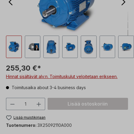
255,30 €*
Hinnat sisältävät alv:n. Toimituskulut veloitetaan erikseen.
Toimitusaika about 3-4 business days
Tuotteen määrä: Syötä haluttu arvo tai 
Lisää ostoskoriin
Lisää muistikirjaan
Tuotenumero:
3X25092110A000