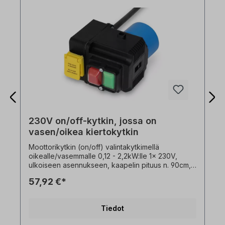
230V on/off-kytkin, jossa on
vasen/oikea kiertokytkin
Moottorikytkin (on/off) valintakytkimellä
oikealle/vasemmalle 0,12 - 2,2kW:lle 1x 230V,
ulkoiseen asennukseen, kaapelin pituus n. 90cm,
Kuvaus: - alijännitteen vapautus,-
57,92 €*
kytkentäkapasiteetti 16 A - 1x230V,- ympäristön
lämpötila -5°C - +40°C- kaulapistoke 1x230 V.
Pyörimissuunnan vaihtaminen vain moottorin
Tiedot
ollessa pysähdyksissä!