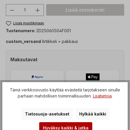
Tuotteen määrä: Syötä haluttu arvo tai 
Lisää ostoskoriin
Lisää muistikirjaan
Tuotenumero:
2D25060504F001
custom_versand
Artikkeli + pakkaus
Maksutavat
Tämä verkkosivusto käyttää evästeitä tarjotakseen sinulle
parhaan mahdollisen toiminnallisuuden.
Lisätietoja
.
Tietosuoja-asetukset
Hylkää kaikki
Hyväksy kaikki & jatka