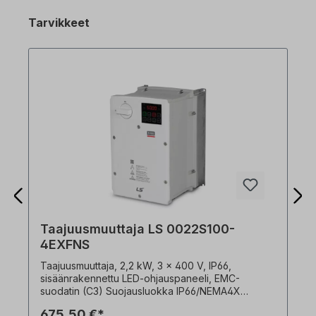
Tarvikkeet
Taajuusmuuttaja LS 0022S100-
4EXFNS
Taajuusmuuttaja, 2,2 kW, 3 x 400 V, IP66,
sisäänrakennettu LED-ohjauspaneeli, EMC-
suodatin (C3) Suojausluokka IP66/NEMA4X
integroidulla pääkytkimellä laajennetut anturittomat
675,50 €*