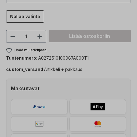
Nollaa valinta
Tuotteen määrä: Syötä haluttu arvo tai 
Lisää ostoskoriin
Lisää muistikirjaan
Tuotenumero:
A0272510100087A000T1
custom_versand
Artikkeli + pakkaus
Maksutavat