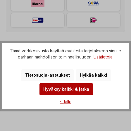
Kuvaus
Tämä verkkosivusto käyttää evästeitä tarjotakseen sinulle
parhaan mahdollisen toiminnallisuuden.
Lisätietoja
.
Kierreakselimoottori (vaihteisto, jossa on IEC-
läpivienti sähkömoottoriin), Jännite=3 x 230/400 V-
50 Hz, 3 x 265/460 V-60 Hz…
Lisää
Tietosuoja-asetukset
Hylkää kaikki
Ominaisuudet
Hyväksy kaikki & jatka
Lataukset
- Jälki