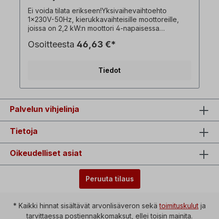
Ei voida tilata erikseen!Yksivaihevaihtoehto
1x230V-50Hz, kierukkavaihteisille moottoreille,
joissa on 2,2 kW:n moottori 4-napaisessa
versiossa, käyttö- ja käynnistyskondensaattorilla. !
Osoitteesta
46,63 €*
Käytä taajuusmuuttajaa aina vain kuormitettuna,
käynnistysmomentti pienempi kuin
kolmivaihemoottorilla! ! Saatavana vain moottorin
Tiedot
lisähinnasta ja vain yhdessä siihen liittyvän
kolmivaiheisen vaihdemoottorin kanssa !! Ei voida
yhdistää jarrumoottorivaihtoehtoon ! Kaikki
tuotekuvat ovat ei-sitovia esimerkkejä! Tekniset
muutokset ovat mahdollisia. Valinnainen:
Palvelun vihjelinja
Päälle/pois-kytkin, jossa on kääntöpainike
vasemmalle/oikealle kiertoa varten, alijännitteen
Tietoja
vapautus, Kaulapistoke=1 x 230 V,
kytkentäkapasiteetti=16 A, ympäristön
lämpötila=-5°C - +40°C, Moottorin ja
Oikeudelliset asiat
kytkinkotelon välinen kaapeli=n. 90 cm.
Peruuta tilaus
* Kaikki hinnat sisältävät arvonlisäveron sekä
toimituskulut
ja
tarvittaessa postiennakkomaksut, ellei toisin mainita.