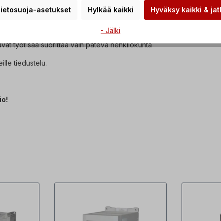
60034-30:2008 vaatimukset.
ietosuoja-asetukset
Hylkää kaikki
Hyväksy kaikki & jat
 se toimitetaan öljytäytöllä.
- Jälki
vat työt saa suorittaa vain pätevä henkilökunta
lle tiedustelu.
io!