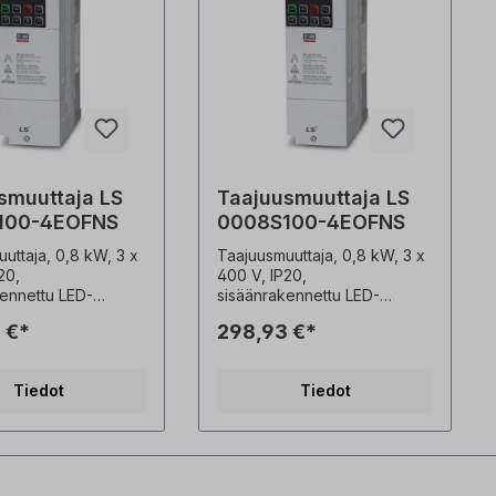
smuuttaja LS
Taajuusmuuttaja LS
100-4EOFNS
0008S100-4EOFNS
uttaja, 0,8 kW, 3 x
Taajuusmuuttaja, 0,8 kW, 3 x
20,
400 V, IP20,
kennettu LED-
sisäänrakennettu LED-
neeli, EMC-suodatin
ohjauspaneeli, EMC-suodatin
 €*
298,93 €*
(C3) laajennetut anturittomat
minnot korkea
ohjaustoiminnot korkea
ysmomentti 200 %
käynnistysmomentti 200 %
Tiedot
Tiedot
Hz:n taajuudella
jopa 0,5 Hz:n taajuudella
otiheys, kompaktit
suuri tehotiheys, kompaktit
pivientiasennus
mitat, läpivientiasennus
u EMC-suodatin (C3)
integroitu EMC-suodatin (C3)
aajuisten
Maailmanlaajuisten
en CE, UL, cUL
standardien CE, UL, cUL