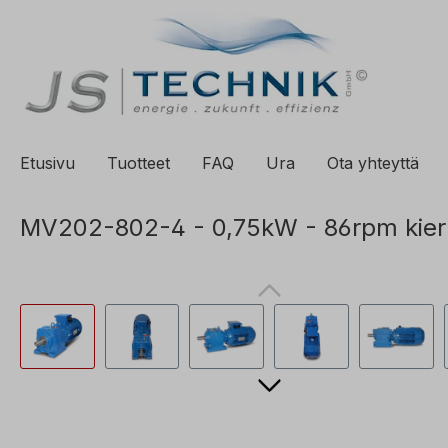
ä hakuun
Siirry päänavigointiin
Etusivu
Tuotteet
FAQ
Ura
Ota yhteyttä
MV202-802-4 - 0,75kW - 86rpm kierro