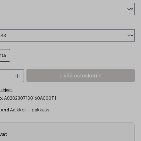
nta
n määrä: Syötä haluttu arvo tai käytä p
Lisää ostoskoriin
ikirjaan
o:
A0202307100160A000T1
sand
Artikkeli + pakkaus
vat