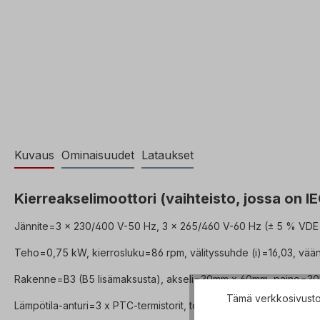
Kuvaus
Ominaisuudet
Lataukset
Kierreakselimoottori (vaihteisto, jossa on I
Jännite=3 x 230/400 V-50 Hz, 3 x 265/460 V-60 Hz (± 5 % VDE 
Teho=0,75 kW, kierrosluku=86 rpm, välityssuhde (i)=16,03, vään
Rakenne=B3 (B5 lisämaksusta), akseli=30mm x 60mm, paino=30k
Tämä verkkosivusto 
Lämpötila-anturi=3 x PTC-termistorit, toimintatila=S1- 100% ED, li