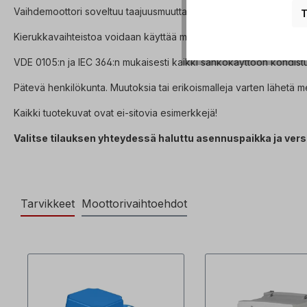
Vaihdemoottori soveltuu taajuusmuuttajakäyttöön ja täyttää IEC 
T
Kierukkavaihteistoa voidaan käyttää molempiin pyörimissuuntiin, ja
VDE 0105:n ja IEC 364:n mukaisesti kaikki sähkökäyttöön kohdistu
Pätevä henkilökunta. Muutoksia tai erikoismalleja varten lähetä mei
Kaikki tuotekuvat ovat ei-sitovia esimerkkejä!
Valitse tilauksen yhteydessä haluttu asennuspaikka ja vers
Tarvikkeet
Moottorivaihtoehdot