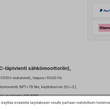
EC-läpivienti sähkömoottoriin),
0530:n mukaisesti), taajuus=50/60 Hz.
tömomentti (M²)=78 Nm, käyttökerroin (fs)=3,1,
g, maalipinta=RAL5010.
käyttää evästeitä tarjotakseen sinulle parhaan mahdollisen toiminna
itäntäkotelo=yläreuna (käännettävä).