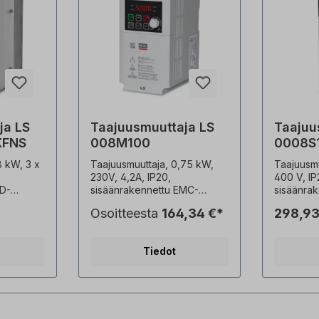
ja LS
Taajuusmuuttaja LS
Taajuu
XFNS
008M100
0008S
8 kW, 3 x
Taajuusmuuttaja, 0,75 kW,
Taajuusmu
230V, 4,2A, IP20,
400 V, IP
ED-
sisäänrakennettu EMC-
sisäänra
-suodatin
suodatin - EMC-suodatin C2 -
ohjauspa
Osoitteesta
164,34 €*
298,93
urittomat
Potentiometri
(C3) laajennetut anturittomat
nopeudensäätöön - Asennus
ohjaustoi
 200 %
asennuslevyille tai DIN-
käynnist
Tiedot
della
kiskoon - Asennus
jopa 0,5 
mpaktit
vierekkäin mahdollista (2 mm
suuri teh
nus
etäisyys taajuusmuuttajien
mitat, lä
atin (C2
välillä) - Yksinkertainen
integroit
uisten
liitäntä RJ45-portin kautta -
Maailmanl
 cUL
Vakiomallinen IO: 3x DI, 1x
standardi