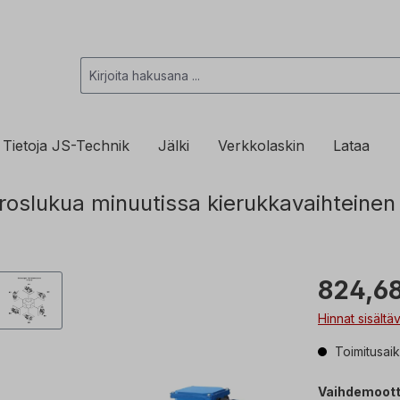
Tietoja JS-Technik
Jälki
Verkkolaskin
Lataa
slukua minuutissa kierukkavaihteinen 
824,68
Hinnat sisältä
Toimitusai
Vaihdemoott