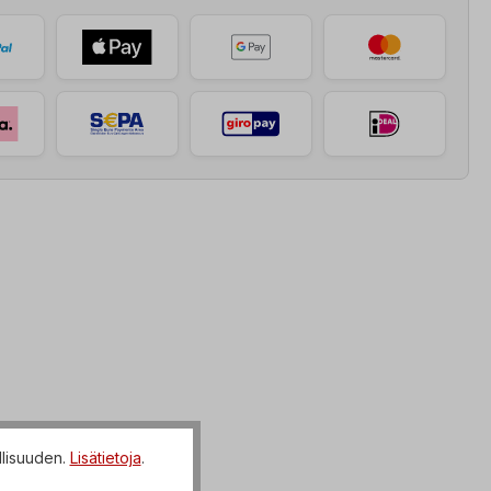
llisuuden.
Lisätietoja
.