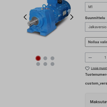
Suunnittelu
Nollaa vali
Tuottee
Lisää muist
Tuotenumer
custom_ver
Maksuta