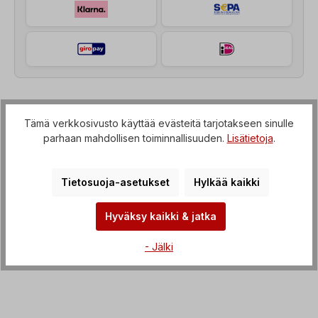
Kuvaus
Tämä verkkosivusto käyttää evästeitä tarjotakseen sinulle
parhaan mahdollisen toiminnallisuuden.
Lisätietoja
.
Kierreakselimoottori (vaihteisto, jossa on IEC-
läpivienti sähkömoottoriin), Jännite=3 x 230/400 V-
50 Hz, 3 x 265/460 V-60 Hz…
Lisää
Tietosuoja-asetukset
Hylkää kaikki
Ominaisuudet
Hyväksy kaikki & jatka
Lataukset
- Jälki