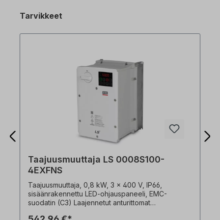
Tarvikkeet
Taajuusmuuttaja LS 0008S100-
4EXFNS
Taajuusmuuttaja, 0,8 kW, 3 x 400 V, IP66,
sisäänrakennettu LED-ohjauspaneeli, EMC-
suodatin (C3) Laajennetut anturittomat
ohjaustoiminnot korkea käynnistysmomentti 200 %
542,96 €*