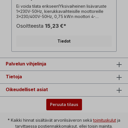
Ei voida tilata erikseen!Yksivaiheinen lisävaruste
1x230V-50Hz, kierukkavaihteisille moottoreille
3x230/400V-50Hz, 0,75 kW:n moottori 4-
napaisessa versiossa, käyttö- ja
Osoitteesta
15,23 €*
käynnistyskondensaattorilla. ! Käytä
taajuusmuuttajaa aina vain kuormitettuna,
käynnistysmomentti pienempi kuin
Tiedot
kolmivaihemoottorilla! ! Saatavana vain moottorin
lisähinnasta ja vain yhdessä vastaavan
kolmivaiheisen vaihdemoottorin kanssa ! ! Ei voida
yhdistää jarrumoottorivaihtoehtoon ! Kaikki
tuotekuvat ovat ei-sitovia esimerkkejä! Tekniset
Palvelun vihjelinja
muutokset ovat mahdollisia. Valinnainen:
Päälle/pois-kytkin, jossa on kääntöpainike
Tietoja
vasemmalle/oikealle kiertoa varten, alijännitteen
vapautus, Kaulapistoke=1 x 230 V,
kytkentäkapasiteetti=16 A, ympäristön
Oikeudelliset asiat
lämpötila=-5°C - +40°C, Moottorin ja
kytkinkotelon välinen kaapeli=n. 90 cm.
Peruuta tilaus
* Kaikki hinnat sisältävät arvonlisäveron sekä
toimituskulut
ja
tarvittaessa postiennakkomaksut, ellei toisin mainita.