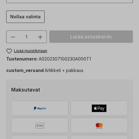
Nollaa valinta
Tuotteen määrä: Syötä haluttu arvo tai 
Lisää ostoskoriin
Lisää muistikirjaan
Tuotenumero:
A0202307100230A000T1
custom_versand
Artikkeli + pakkaus
Maksutavat