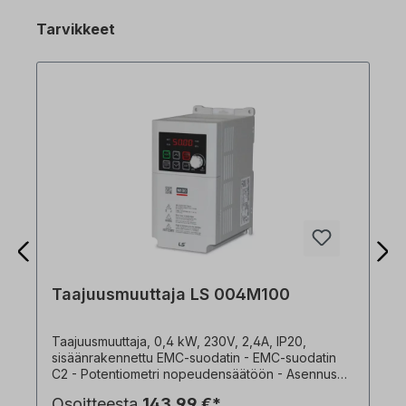
Tarvikkeet
Taajuusmuuttaja LS 004M100
Taajuusmuuttaja, 0,4 kW, 230V, 2,4A, IP20,
sisäänrakennettu EMC-suodatin - EMC-suodatin
C2 - Potentiometri nopeudensäätöön - Asennus
asennuslevyille tai DIN-kiskoon - Asennus
Osoitteesta
143,99 €*