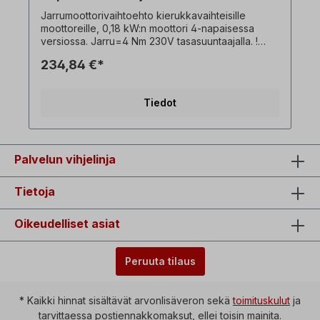
Jarrumoottorivaihtoehto kierukkavaihteisille
moottoreille, 0,18 kW:n moottori 4-napaisessa
versiossa. Jarru=4 Nm 230V tasasuuntaajalla. !
Vain jarrumoottorin lisämaksu ja saatavana vain
234,84 €*
vastaavan kolmivaiheisen vaihdemoottorin
yhteydessä! Kaikki tuotekuvat ovat ei-sitovia
esimerkkejä! Teknisten muutosten mukaan.
Tiedot
Palvelun vihjelinja
Tietoja
Oikeudelliset asiat
Peruuta tilaus
* Kaikki hinnat sisältävät arvonlisäveron sekä
toimituskulut
ja
tarvittaessa postiennakkomaksut, ellei toisin mainita.