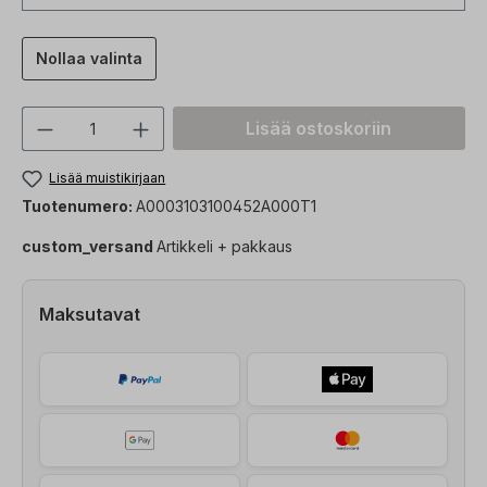
Nollaa valinta
Tuotteen määrä: Syötä haluttu arvo tai 
Lisää ostoskoriin
Lisää muistikirjaan
Tuotenumero:
A0003103100452A000T1
custom_versand
Artikkeli + pakkaus
Maksutavat