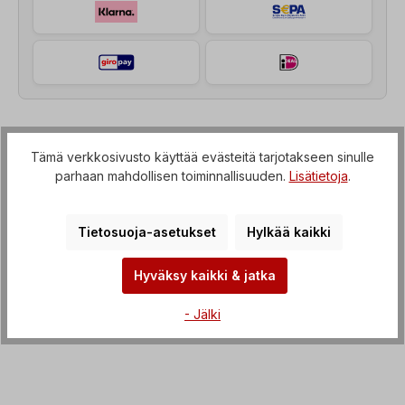
Kuvaus
Tämä verkkosivusto käyttää evästeitä tarjotakseen sinulle
parhaan mahdollisen toiminnallisuuden.
Lisätietoja
.
Kierreakselimoottori (vaihteisto, jossa on IEC-
läpivienti sähkömoottoriin), Jännite=3 x 230/400 V-
50 Hz, 3 x 265/460 V-60 Hz…
Lisää
Tietosuoja-asetukset
Hylkää kaikki
Ominaisuudet
Hyväksy kaikki & jatka
Lataukset
- Jälki