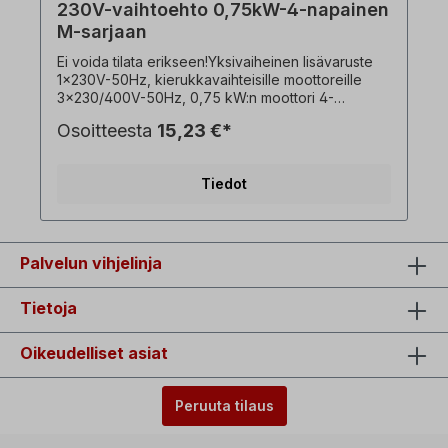
230V-vaihtoehto 0,75kW-4-napainen
M-sarjaan
Ei voida tilata erikseen!Yksivaiheinen lisävaruste
1x230V-50Hz, kierukkavaihteisille moottoreille
3x230/400V-50Hz, 0,75 kW:n moottori 4-
napaisessa versiossa, käyttö- ja
Osoitteesta
15,23 €*
käynnistyskondensaattorilla. ! Käytä
taajuusmuuttajaa aina vain kuormitettuna,
käynnistysmomentti pienempi kuin
Tiedot
kolmivaihemoottorilla! ! Saatavana vain moottorin
lisähinnasta ja vain yhdessä vastaavan
kolmivaiheisen vaihdemoottorin kanssa ! ! Ei voida
yhdistää jarrumoottorivaihtoehtoon ! Kaikki
tuotekuvat ovat ei-sitovia esimerkkejä! Tekniset
Palvelun vihjelinja
muutokset ovat mahdollisia. Valinnainen:
Päälle/pois-kytkin, jossa on kääntöpainike
Tietoja
vasemmalle/oikealle kiertoa varten, alijännitteen
vapautus, Kaulapistoke=1 x 230 V,
kytkentäkapasiteetti=16 A, ympäristön
Oikeudelliset asiat
lämpötila=-5°C - +40°C, Moottorin ja
kytkinkotelon välinen kaapeli=n. 90 cm.
Peruuta tilaus