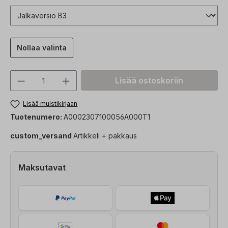
Nollaa valinta
Tuotteen määrä: Syötä haluttu arvo tai 
Lisää ostoskoriin
Lisää muistikirjaan
Tuotenumero:
A0002307100056A000T1
custom_versand
Artikkeli + pakkaus
Maksutavat