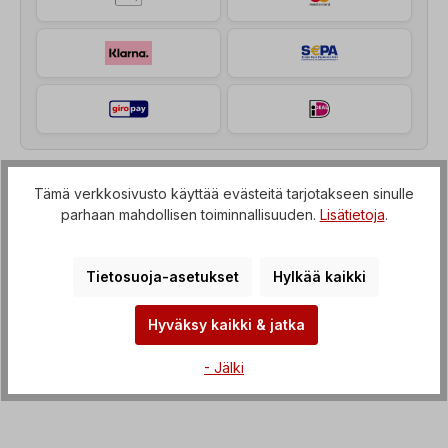
Tämä verkkosivusto käyttää evästeitä tarjotakseen sinulle
Kuvaus
parhaan mahdollisen toiminnallisuuden.
Lisätietoja
.
Kierreakselimoottori (vaihteisto, jossa on IEC-
läpivienti sähkömoottoriin), Jännite=3 x 230/400 V-
Tietosuoja-asetukset
Hylkää kaikki
50 Hz, 3 x 265/460 V-60 Hz…
Lisää
Ominaisuudet
Hyväksy kaikki & jatka
Lataukset
- Jälki