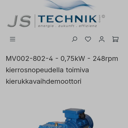
 pääsisältöön
MV002-802-4 - 0,75kW - 248rpm
kierrosnopeudella toimiva
kierukkavaihdemoottori