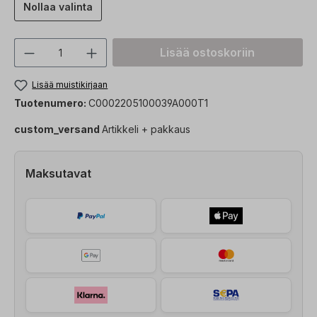
Nollaa valinta
Tuotteen määrä: Syötä haluttu arvo tai 
Lisää ostoskoriin
Lisää muistikirjaan
Tuotenumero:
C0002205100039A000T1
custom_versand
Artikkeli + pakkaus
Maksutavat