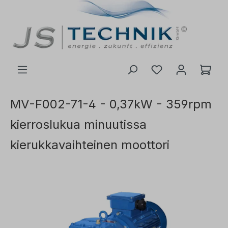
 pääsisältöön
MV-F002-71-4 - 0,37kW - 359rpm
kierroslukua minuutissa
kierukkavaihteinen moottori