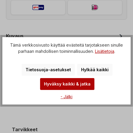
Kuvaus
Tämä verkkosivusto käyttää evästeitä tarjotakseen sinulle
Kierteinen hammaspyörämoottori, jossa on
parhaan mahdollisen toiminnallisuuden.
Lisätietoja
.
mahdollisuus laippakiinnitykseen B3-B35, Jännite=3
x 230/400 V-50 Hz, 3 x 265/460 V…
Lisää
Tietosuoja-asetukset
Hylkää kaikki
Ominaisuudet
Lataukset
Hyväksy kaikki & jatka
- Jälki
Tarvikkeet