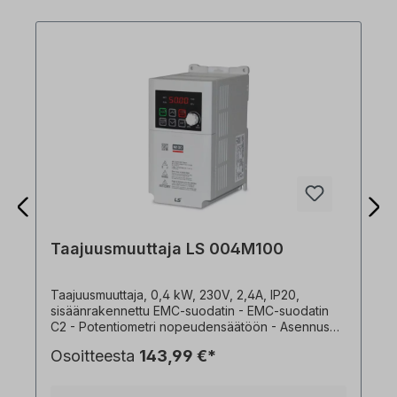
Taajuusmuuttaja LS 004M100
Taajuusmuuttaja, 0,4 kW, 230V, 2,4A, IP20,
sisäänrakennettu EMC-suodatin - EMC-suodatin
C2 - Potentiometri nopeudensäätöön - Asennus
asennuslevyille tai DIN-kiskoon - Asennus
Osoitteesta
143,99 €*
vierekkäin mahdollista (2 mm etäisyys
taajuusmuuttajien välillä) - Yksinkertainen liitäntä
RJ45-portin kautta - Vakiomallinen IO: 3x DI, 1x DO,