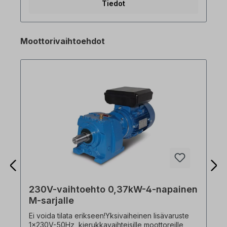
Tiedot
1x AI (0-10V), 1x AO (0-10V) - Jarruhakkuri 1.5kW-
ja 2,2kW-versiossa - Ylikuormituskyky 150 % 1 min
ajan - Ohjelmointi DriveView9-käyttöohjelmistolla
RJ45-liitännän kautta M100:ssa (Vain Advanced!
Moottorivaihtoehdot
Vakioversiossa ei ole RJ45-liitäntää! Valitse
versio) Ote erikoistoiminnoista: - DC-jarrutus -
Jog-tila - 3-wire-tila - Dwell-tila - Luiston
kompensointi - PID-säätö - Energiansäästötila -
Nopeuden haku - Automaattinen
uudelleenkäynnistys 0,4 kW:n taajuusmuuttaja
0,37 kW:n kolmivaihemoottorille!
230V-vaihtoehto 0,37kW-4-napainen
M-sarjalle
Ei voida tilata erikseen!Yksivaiheinen lisävaruste
1x230V-50Hz, kierukkavaihteisille moottoreille