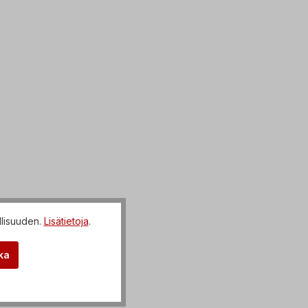
llisuuden.
Lisätietoja
.
ka