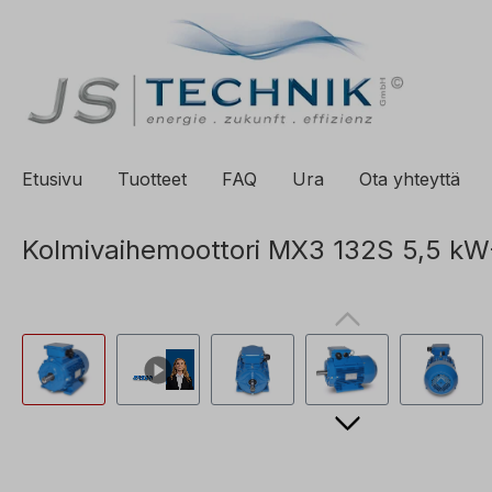
ä hakuun
Siirry päänavigointiin
Etusivu
Tuotteet
FAQ
Ura
Ota yhteyttä
Kolmivaihemoottori MX3 132S 5,5 k