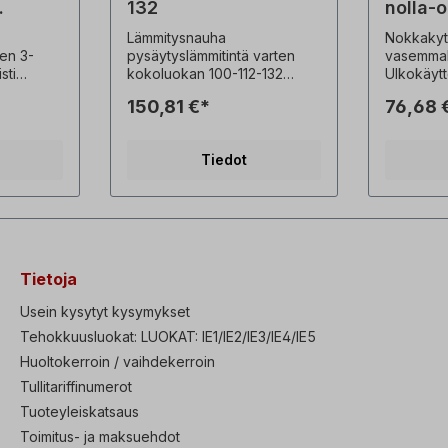
132
nolla-
Lämmitysnauha
Nokkakyt
en 3-
pysäytyslämmitintä varten
vasemmall
sti
kokoluokan 100-112-132
Ulkokäyt
maalisti
sähkömoottoreille
peruutusk
150,81 €*
76,68 
ssa on
Pysäytyslämmitintä käytetään
kuvaus: N
tuu
estämään
käyttöjä
kondenssikosteuden
kotelo=po
Tiedot
2
muodostuminen
Suojausl
taalla
käyttökatkojen aikana.
Kytkentäk
Mitat: 113
pää
Tietoja
akaaseen
tivoi
Usein kysytyt kysymykset
.Kun
Tehokkuusluokat: LUOKAT: IE1/IE2/IE3/IE4/IE5
 tehtaalla
pötilan
Huoltokerroin / vaihdekerroin
anismi
Tullitariffinumerot
kaaseen
Tuoteyleiskatsaus
tteessa.
ida tilata
Toimitus- ja maksuehdot