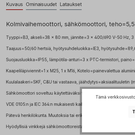
Kuvaus
Ominaisuudet
Lataukset
Kolmivaihemoottori, sähkömoottori, teho=5
Tyyppi=B3, akseli=38 x 80 mm, jännite=3 x 400/690 V-50 Hz, 
Taajuus=50/60 hertsiä, hyötysuhdeluokka=IE3, hyötysuhde=89,6 
Suojausluokka=IP55, lämpötila-anturi=3 x PTC-termistori, paino=45,
Kaapeliläpiviennit=1 x M25, 1 x M16, Kotelo=painevalettua alumiin
Kuulalaakeri=SKF, C&U tai vastaava, jäähdytys=aksiaalituuletin (mu
Sähkömoottori soveltuu käytettäväksi taajuusmuuttajien kanssa ja
Tämä verkkosivusto 
VDE 0105:n ja IEC 364:n mukaisesti kaikki sähkökäyttöön kohdistu
T
Pätevä henkilökunta. Muutoksia tai erikoismalleja varten lähetä mei
Hyödyllisiä vinkkejä sähkömoottoreista löydät
FAQ-osasta
. Kaikk