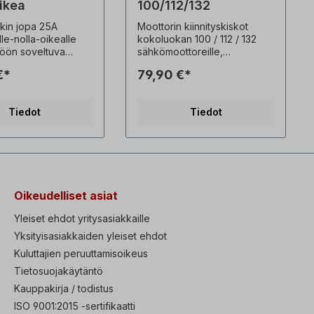
oikea
100/112/132
kin jopa 25A
Moottorin kiinnityskiskot
e-nolla-oikealle
kokoluokan 100 / 112 / 132
töön soveltuva
sähkömoottoreille,
ytkin Kytkimen
säädettävillä
€*
79,90 €*
imellisvirta=25A,
kiinnityspuristimilla,
nnite=400V,
valmistettu sinkitystä
lykarbonaatti,
teräslevystä. Kokonaispituus:
Tiedot
Tiedot
uokka=IP 65,
495 mmLiukupituus: 405
ulma=60°L - 0 - R,
mPaino: n. 4,2 kg
 x 113 x 135 mm
Moottoroituja kiristyskiskoja
käytetään hihnakäyttöön.
Moottorijännityskiskotovat
teräsrakenteisia ja sinkittyjä.
Niiden avulla moottori on
Oikeudelliset asiat
helppo kohdistaa
hihnapyörään, kun käyttölaite
Yleiset ehdot yritysasiakkaille
asennetaan. Kiristyskiskot
Yksityisasiakkaiden yleiset ehdot
sopivat lähes kaikkiin
Kuluttajien peruuttamisoikeus
moottorityyppeihin, ja niille
on ominaista niiden litteä ja
Tietosuojakäytäntö
kompakti rakenne. Ne
Kauppakirja / todistus
toimitetaan pareittain. Kaikki
tuotekuvat ovat ei-sitovia
ISO 9001:2015 -sertifikaatti