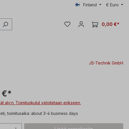
Finland
€
Euro
0,00 €*
JS-Technik GmbH
 €*
vät alv:n. Toimituskulut veloitetaan erikseen.
heti, toimitusaika: about 3-4 business days
n määrä: Syötä haluttu arvo tai käytä p