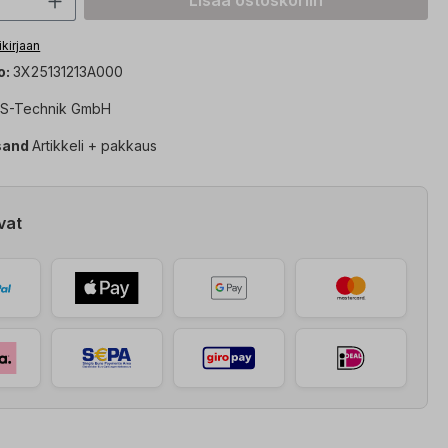
Lisää ostoskoriin
ikirjaan
o:
3X25131213A000
S-Technik GmbH
sand
Artikkeli + pakkaus
vat