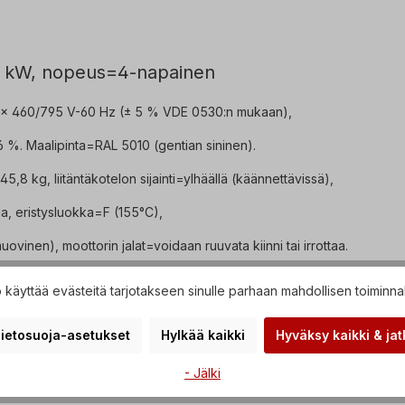
,5 kW, nopeus=4-napainen
3 x 460/795 V-60 Hz (± 5 % VDE 0530:n mukaan),
%. Maalipinta=RAL 5010 (gentian sininen).
8 kg, liitäntäkotelon sijainti=ylhäällä (käännettävissä),
ia, eristysluokka=F (155°C),
ovinen), moottorin jalat=voidaan ruuvata kiinni tai irrottaa.
 molempiin pyörimissuuntiin.
käyttää evästeitä tarjotakseen sinulle parhaan mahdollisen toiminna
vat työt saa suorittaa vain pätevä henkilökunta
ietosuoja-asetukset
Hylkää kaikki
Hyväksy kaikki & jat
lle tiedustelu.
- Jälki
i tuotekuvat ovat ei-sitovia esimerkkejä!