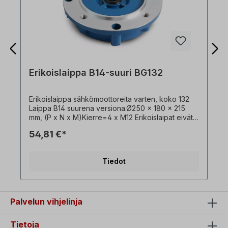
Erikoislaippa B14-suuri BG132
Erikoislaippa sähkömoottoreita varten, koko 132
Laippa B14 suurena versiona.Ø250 x 180 x 215
mm, (P x N x M)Kierre=4 x M12 Erikoislaipat eivät
sovi pienennetyn koon moottoreihin! ! vain
54,81 €*
lisämaksusta vaihdossa - ei saatavana yksittäin !
Tiedot
Palvelun vihjelinja
Tietoja