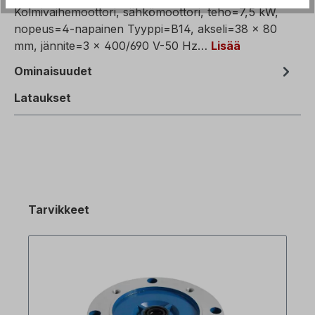
Kolmivaihemoottori, sähkömoottori, teho=7,5 kW,
nopeus=4-napainen Tyyppi=B14, akseli=38 x 80
mm, jännite=3 x 400/690 V-50 Hz…
Lisää
Ominaisuudet
Lataukset
Tarvikkeet