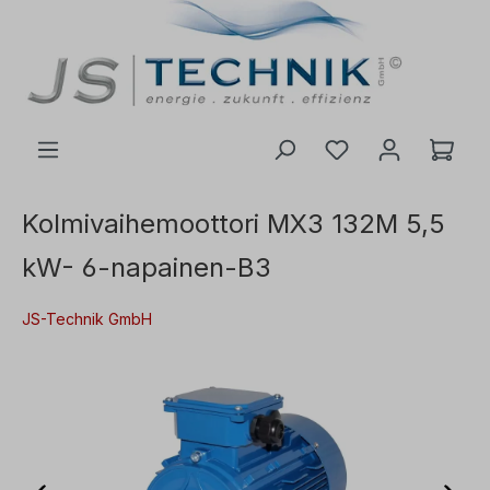
 pääsisältöön
Kolmivaihemoottori MX3 132M 5,5
kW- 6-napainen-B3
JS-Technik GmbH