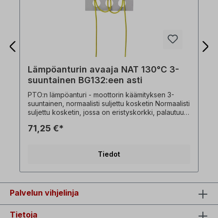
Lämpöanturin avaaja NAT 130°C 3-
suuntainen BG132:een asti
PTO:n lämpöanturi - moottorin käämityksen 3-
suuntainen, normaalisti suljettu kosketin Normaalisti
suljettu kosketin, jossa on eristyskorkki, palautuu
automaattisesti, Kokoluokkien 71-132 moottoreille.
71,25 €*
Kun tehtaalla asetettu nimellinen kytkentälämpötila
(NST)saavutetaan, bimetallikiekko hyppää
yhtäkkiä vakaasta alkuasennostaan vakaaseen
Tiedot
loppuasentoon ja aktivoi kytkentämekanismin.Kun
lämpötila laskee alle tehtaalla asetetun
nollauslämpötilan (RST), kytkentämekanismi
hyppää takaisin vakaaseen alkuasentoonsa
osoitteessa. Vain lisämaksu! Ei voida tilata
Palvelun vihjelinja
erikseen.
Tietoja