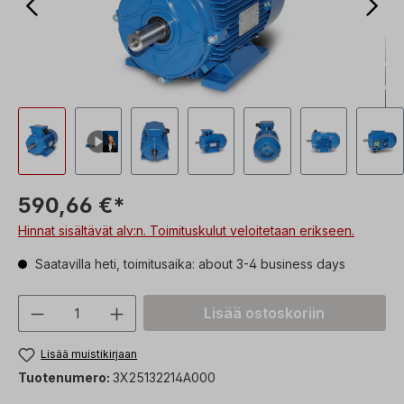
590,66 €*
Hinnat sisältävät alv:n. Toimituskulut veloitetaan erikseen.
Saatavilla heti, toimitusaika: about 3-4 business days
Tuotteen määrä: Syötä haluttu arvo tai 
Lisää ostoskoriin
Lisää muistikirjaan
Tuotenumero:
3X25132214A000