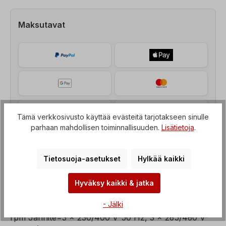
Maksutavat
Tämä verkkosivusto käyttää evästeitä tarjotakseen sinulle
parhaan mahdollisen toiminnallisuuden.
Lisätietoja
.
Tietosuoja-asetukset
Hylkää kaikki
Hyväksy kaikki & jatka
Kuvaus
- Jälki
Jarrumoottori, teho=0,37 kW, kierrosluku=1000
rpm Jännite=3 x 230/400 V-50 Hz, 3 x 265/460 V-