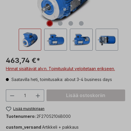
463,74 €*
Hinnat sisältävät alv:n. Toimituskulut veloitetaan erikseen.
Saatavilla heti, toimitusaika: about 3-4 business days
Tuotteen määrä: Syötä haluttu arvo tai 
Lisää ostoskoriin
Lisää muistikirjaan
Tuotenumero:
2F27052106B000
custom_versand
Artikkeli + pakkaus