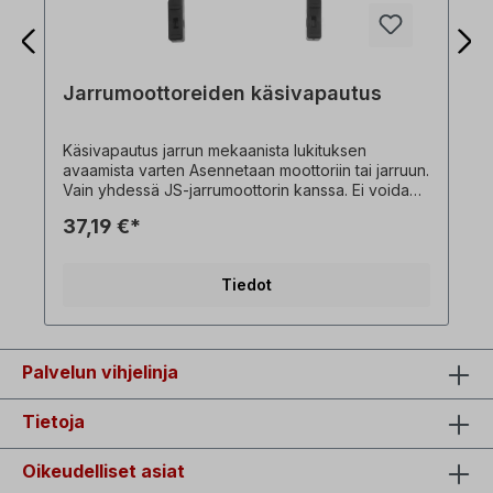
Jarrumoottoreiden käsivapautus
Käsivapautus jarrun mekaanista lukituksen
avaamista varten Asennetaan moottoriin tai jarruun.
Vain yhdessä JS-jarrumoottorin kanssa. Ei voida
tilata erikseen! Kaikki tuotekuvat ovat ei-sitovia
37,19 €*
esimerkkejä! Teknisistä muutoksista riippuen.
Tiedot
Palvelun vihjelinja
Tietoja
Oikeudelliset asiat