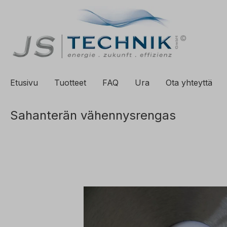
ä hakuun
Siirry päänavigointiin
Etusivu
Tuotteet
FAQ
Ura
Ota yhteyttä
Sahanterän vähennysrengas