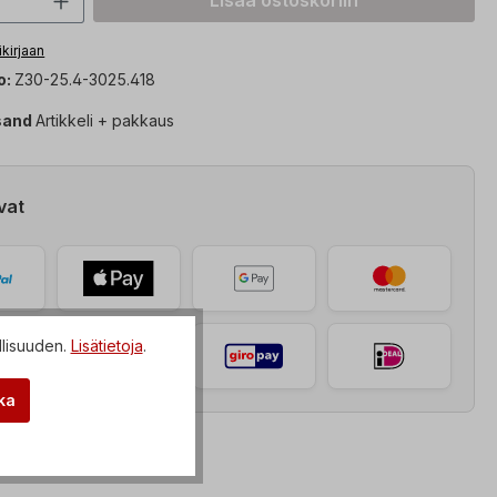
Lisää ostoskoriin
ikirjaan
o:
Z30-25.4-3025.418
sand
Artikkeli + pakkaus
vat
llisuuden.
Lisätietoja
.
ka