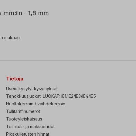
 mm:iin - 1,8 mm
ten mukaan.
Tietoja
Usein kysytyt kysymykset
Tehokkuusluokat: LUOKAT: IE1/IE2/IE3/IE4/IE5
Huoltokerroin / vaihdekerroin
Tullitariffinumerot
Tuoteyleiskatsaus
Toimitus- ja maksuehdot
Pikakuljetusten hinnat