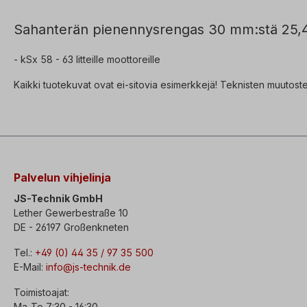
Sahanterän pienennysrengas 30 mm:stä 25,4
- kSx 58 - 63 litteille moottoreille
Kaikki tuotekuvat ovat ei-sitovia esimerkkejä! Teknisten muutos
Palvelun vihjelinja
JS-Technik GmbH
Lether Gewerbestraße 10
DE - 26197 Großenkneten
Tel.:
+49 (0) 44 35 / 97 35 500
E-Mail:
info@js-technik.de
Toimistoajat:
Ma-To 7:30 - 16:30