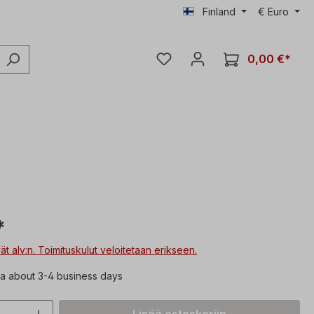
Finland
€
Euro
0,00 €*
*
vät alv:n. Toimituskulut veloitetaan erikseen.
a about 3-4 business days
n määrä: Syötä haluttu arvo tai käytä p