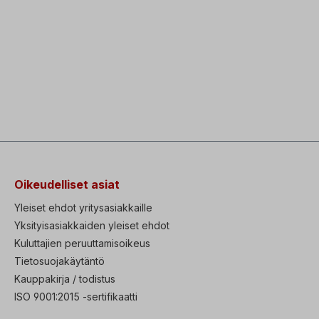
Oikeudelliset asiat
Yleiset ehdot yritysasiakkaille
Yksityisasiakkaiden yleiset ehdot
Kuluttajien peruuttamisoikeus
Tietosuojakäytäntö
Kauppakirja / todistus
ISO 9001:2015 -sertifikaatti