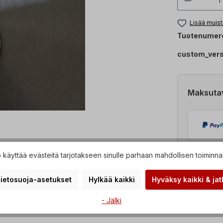
Lisää muist
Tuotenumer
custom_ver
Maksuta
käyttää evästeitä tarjotakseen sinulle parhaan mahdollisen toiminna
ietosuoja-asetukset
Hylkää kaikki
Hyväksy kaikki & jat
- Jälki