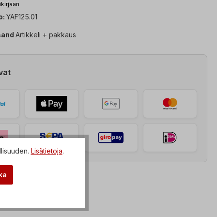
ikirjaan
o:
YAF125.01
sand
Artikkeli + pakkaus
vat
llisuuden.
Lisätietoja
.
ka