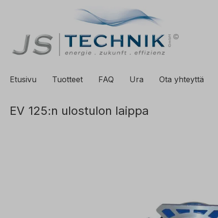
ä hakuun
Siirry päänavigointiin
Etusivu
Tuotteet
FAQ
Ura
Ota yhteyttä
EV 125:n ulostulon laippa