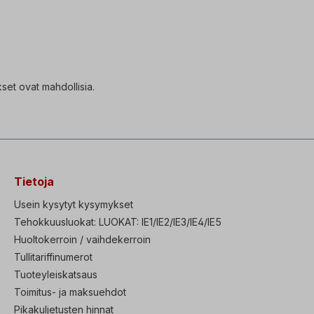
set ovat mahdollisia.
Tietoja
Usein kysytyt kysymykset
Tehokkuusluokat: LUOKAT: IE1/IE2/IE3/IE4/IE5
Huoltokerroin / vaihdekerroin
Tullitariffinumerot
Tuoteyleiskatsaus
Toimitus- ja maksuehdot
Pikakuljetusten hinnat