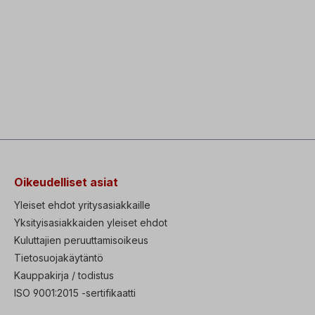
Oikeudelliset asiat
Yleiset ehdot yritysasiakkaille
Yksityisasiakkaiden yleiset ehdot
Kuluttajien peruuttamisoikeus
Tietosuojakäytäntö
Kauppakirja / todistus
ISO 9001:2015 -sertifikaatti