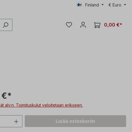
Finland
€
Euro
0,00 €*
 €*
vät alv:n. Toimituskulut veloitetaan erikseen.
n määrä: Syötä haluttu arvo tai käytä p
Lisää ostoskoriin