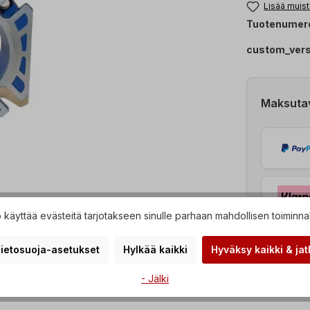
Lisää muist
Tuotenumer
custom_ver
Maksuta
käyttää evästeitä tarjotakseen sinulle parhaan mahdollisen toiminna
ietosuoja-asetukset
Hylkää kaikki
Hyväksy kaikki & jat
- Jälki