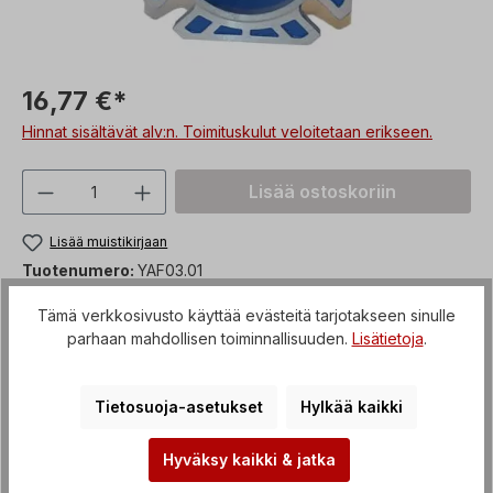
16,77 €*
Hinnat sisältävät alv:n. Toimituskulut veloitetaan erikseen.
Tuotteen määrä: Syötä haluttu arvo tai 
Lisää ostoskoriin
Lisää muistikirjaan
Tuotenumero:
YAF03.01
custom_versand
Artikkeli + pakkaus
Tämä verkkosivusto käyttää evästeitä tarjotakseen sinulle
parhaan mahdollisen toiminnallisuuden.
Lisätietoja
.
Maksutavat
Tietosuoja-asetukset
Hylkää kaikki
Hyväksy kaikki & jatka